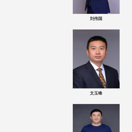
刘伟国
文玉锋