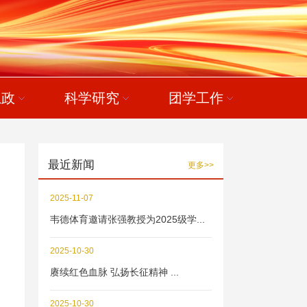
思政
科学研究
团学工作
最近新闻
更多>>
2025-11-07
韦德体育邀请张强教授为2025级学...
2025-10-30
赓续红色血脉 弘扬长征精神 ...
2025-10-30