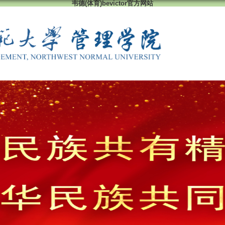
韦德(体育)bevictor官方网站