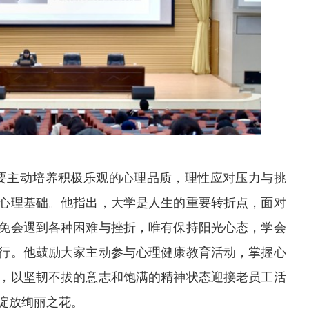
要主动培养积极乐观的心理品质，理性应对压力与挑
心理基础。他指出，大学是人生的重要转折点，面对
免会遇到各种困难与挫折，唯有保持阳光心态，学会
行。他鼓励大家主动参与心理健康教育活动，掌握心
，以坚韧不拔的意志和饱满的精神状态迎接老员工活
绽放绚丽之花。