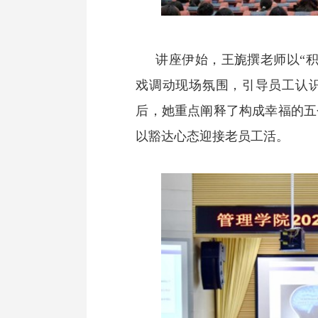
讲座伊始，王旎撰老师以“
戏调动现场氛围
，
引导员工认识
后
，
她重点阐释了构成幸福的五
以豁达心态迎接老员工活。