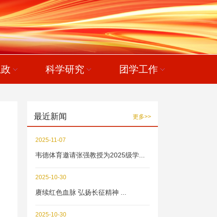
思政
科学研究
团学工作
最近新闻
更多>>
2025-11-07
韦德体育邀请张强教授为2025级学...
2025-10-30
赓续红色血脉 弘扬长征精神 ...
2025-10-30