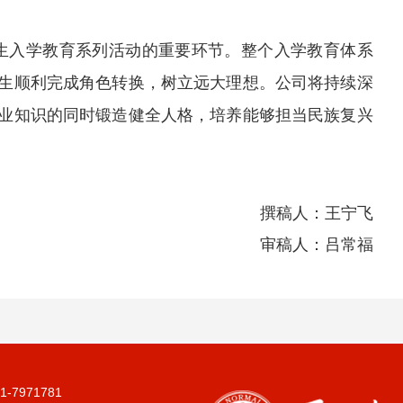
生入学教育系列活动的重要环节。整个入学教育体系
生顺利完成角色转换，树立远大理想。公司将持续深
业知识的同时锻造健全人格，培养能够担当民族复兴
撰稿人：王宁飞
审稿人：吕常福
-7971781