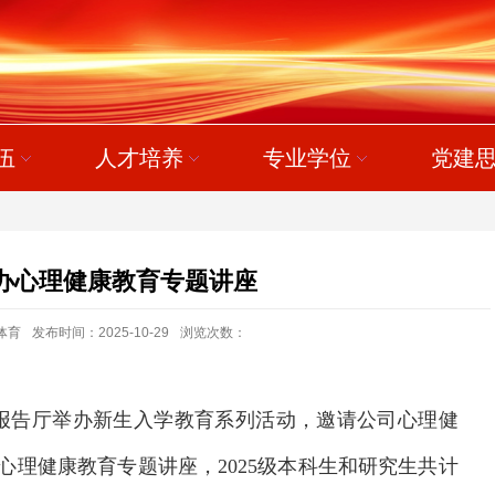
伍
人才培养
专业学位
党建
办心理健康教育专题讲座
体育
发布时间：2025-10-29
浏览次数：
报告厅举办新生入学教育系列活动，邀请公司心理健
心理健康教育专题讲座
，
2025
级本科生和研究生共计