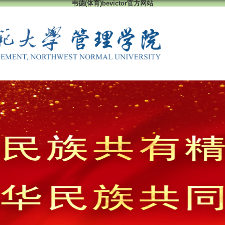
韦德(体育)bevictor官方网站