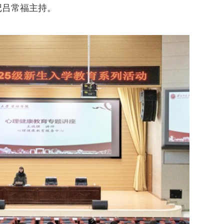
记吕常福主持
。