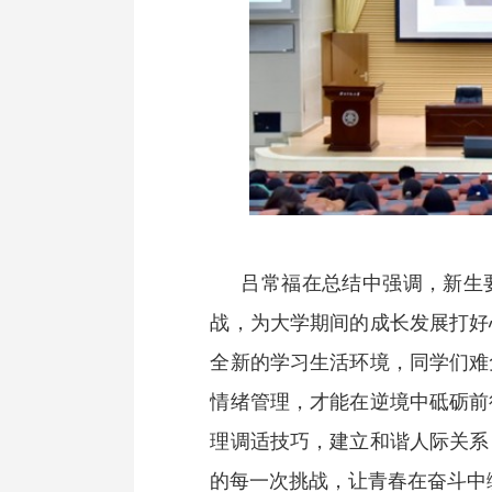
吕常福在总结中强调，新生
战，为大学期间的成长发展打好
全新的学习生活环境，同学们难
情绪管理，才能在逆境中砥砺前
理调适技巧，建立和谐人际关系
的每一次挑战，让青春在奋斗中