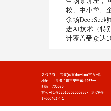
全场景讲座，
校、中小学、
余场
DeepSeek
进
AI
技术（特
计覆盖受众达
1
版权所有： 韦德(体育)bevictor官方网站
地址：甘肃省兰州市安宁东路967号
邮编：730070
甘公网安备62010502000755号
陇ICP备
17000462号-1