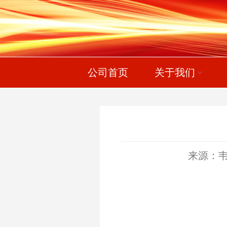
公司首页
关于我们
来源：