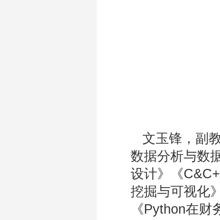
文玉锋，副教
数据分析与数据
设计》《C&C
挖掘与可视化
《Python