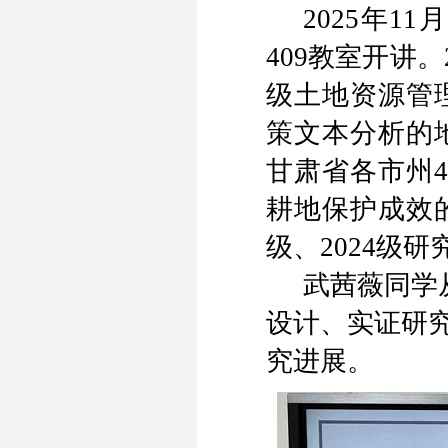
2025
年
11
月
409
教室开讲。
级土地资源管
策文本分析的
甘肃省各市州
4
耕地保护成效
级、
2024
级研
武茜薇同学
设计、实证研
究进展。