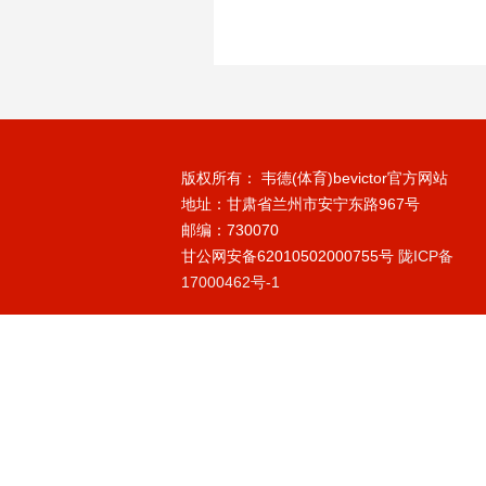
版权所有： 韦德(体育)bevictor官方网站
地址：甘肃省兰州市安宁东路967号
邮编：730070
甘公网安备62010502000755号
陇ICP备
17000462号-1