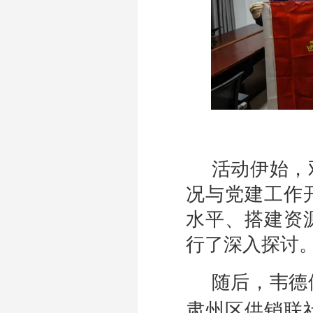
活动
伊始
，
况与党建工作
水平、搭建资
行了深入探讨
随后，韦德
肃州区供销联