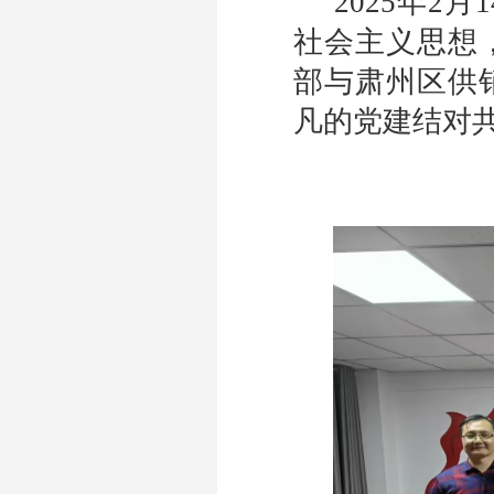
2025年
社会主义思想
部与肃州区供
凡的党建结对