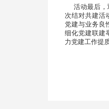
活动最后，
次结对共建活
党建与业务良
细化党建联建
力党建工作提