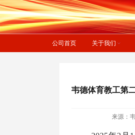
公司首页
关于我们
韦德体育教工第
来源：