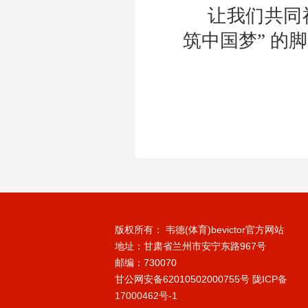
让我们共同
筑中国梦” 的
版权所有： 韦德(体育)bevictor官方网站
地址：甘肃省兰州市安宁东路967号
邮编：730070
甘公网安备62010502000755号
陇ICP备
17000462号-1