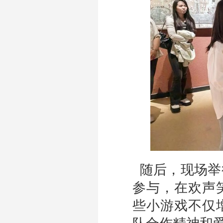
随后，现场举
参与，在欢声
些小游戏不仅