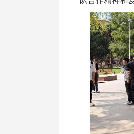
队合作精神和