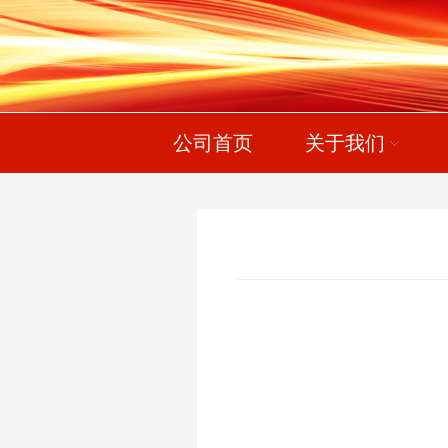
公司首页
关于我们