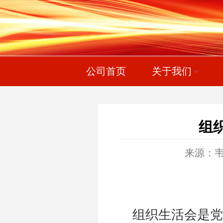
公司首页
关于我们
组
来源：
组织生活会是党