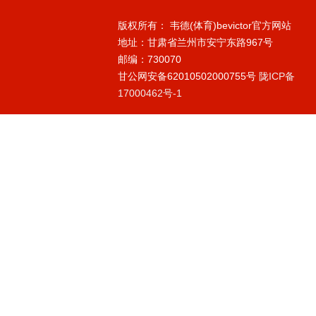
版权所有： 韦德(体育)bevictor官方网站
地址：甘肃省兰州市安宁东路967号
邮编：730070
甘公网安备62010502000755号
陇ICP备
17000462号-1