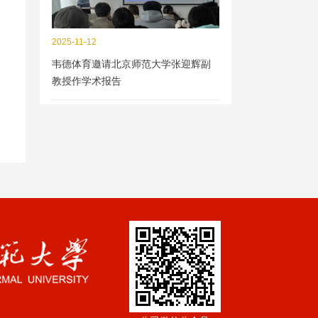
2025-11-12
韦德体育邀请北京师范大学张迎辉副
教授作学术报告