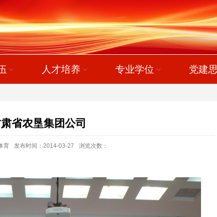
伍
人才培养
专业学位
党建
甘肃省农垦集团公司
体育
发布时间：2014-03-27
浏览次数：