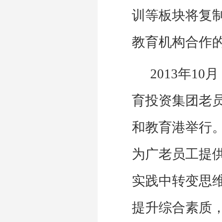
训等板块将复
教育机构合作
2013
年
10
月
育投资集团老
和教育港举行
为广老员工提
实践中转变思
提升综合素质