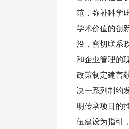
范，弥补科学
学术价值的创
沿，密切联系
和企业管理的
政策制定建言
决一系列制约
明传承项目的
伍建设为指引