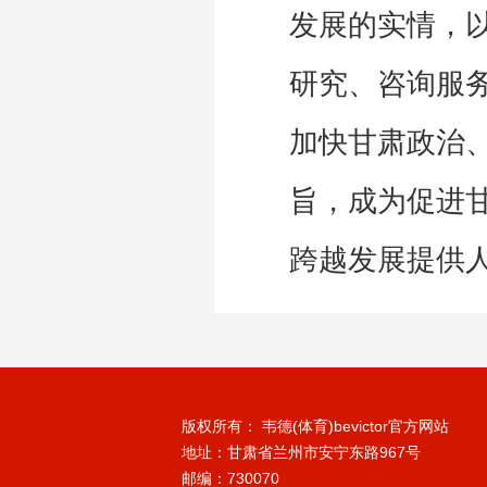
发展的实情，
研究、咨询服
加快甘肃政治
旨，成为促进
跨越发展提供
版权所有： 韦德(体育)bevictor官方网站
地址：甘肃省兰州市安宁东路967号
邮编：730070