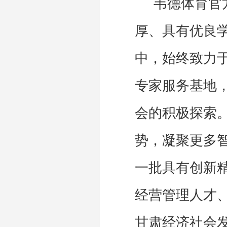
韦德体育官
厚、具有优良
中，始终致力
专家服务基地
会的积极探索
势，凝聚更多
一批具有创新
经营管理人才
甘肃经济社会