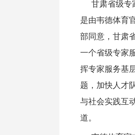
甘肃省级专
是由韦德体育
部同意，甘肃
一个省级专家
挥专家服务基
题，加快人才
与社会实践互
道。