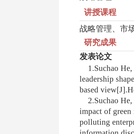
讲授课程
战略管理、市
研究成果
发表论文
1.
Suchao He, 
leadership shap
based view[J].H
2.
Suchao He, 
impact of green 
polluting enterp
information disc