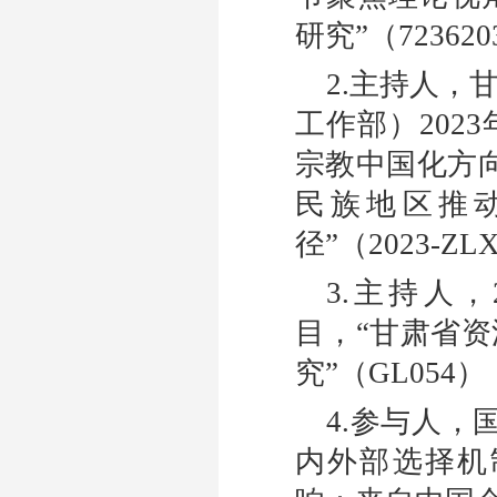
研究
”
（
723620
2.
主持人，
工作部）
2023
宗教中国化方
民族地区推
径
”
（
2023-ZL
3.
主持人，
目，
“
甘肃省资
究
”
（
GL054
）
4.
参与人，
内外部选择机