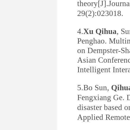
theory[J].
Journ
29(2):023018.
4.
Xu Qihua
, S
Penghao. Multim
on
Dempster-Sha
Asian Conferenc
Intelligent
Inte
5.Bo Sun,
Qihu
Fengxiang Ge. D
disaster
based on
Applied Remot