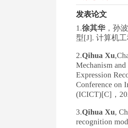
发表论文
1.
徐其华
，孙
型[J]. 计算机工
2.
Qihua Xu
,Ch
Mechanism and F
Expression
Reco
Conference on I
(ICICT)[C]，20
3.
Qihua Xu
, C
recognition mod