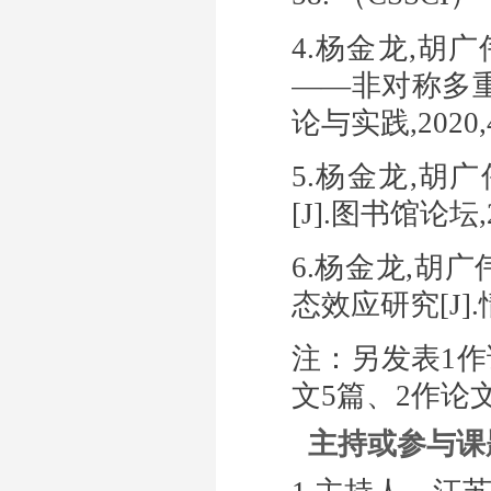
4.杨金龙
,
胡广
——
非对称多
论与实践
,2020
5.杨金龙
,
胡广
[J].
图书馆论坛
6.杨金龙
,
胡广
态效应研究
[J].
注：另发表
1
作
文
5
篇、
2
作论
主持或参与课