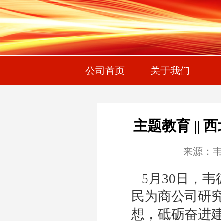
公司首页
关于我们
主题教育 |
来源：
5月30日，
民为商公司研
想，砥砺奋进