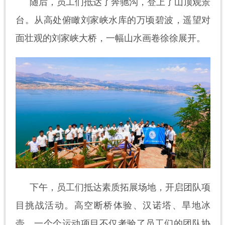
随后，员工们抵达了奔驰沟，登上了山顶
观景
台。
从高处
俯瞰刘家峡水库的万顷碧波，遥望对
面壮观的刘家峡大桥，一幅山水画卷徐徐展开
。
下午
，
员工们抵达素质拓展场地，开启
团队
项
目挑战活动
。
高空断桥体验、汉诺塔
、
旱地冰
壶
，
一个个运动项目
不仅考验了员工们的团队协