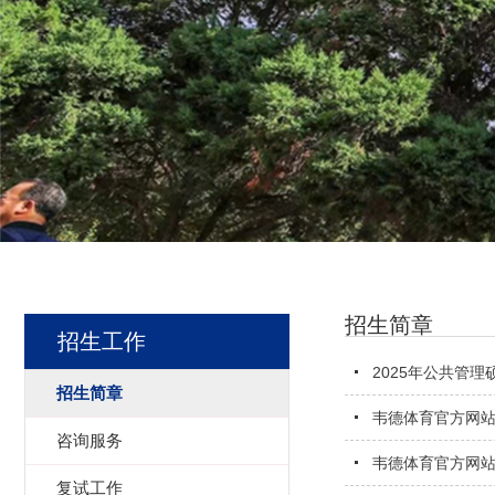
招生简章
招生工作
2025年公共管理
招生简章
韦德体育官方网站
咨询服务
韦德体育官方网站
复试工作