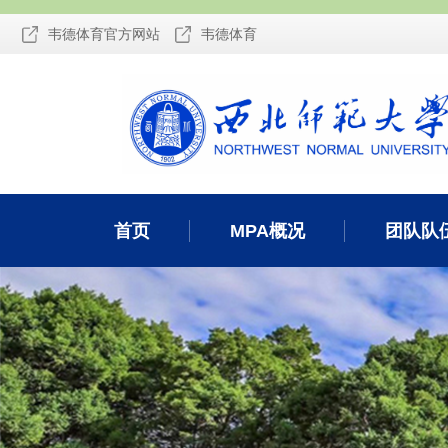
韦德体育官方网站
韦德体育
首页
MPA概况
团队队