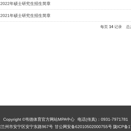
2022年硕士研究生招生简章
2021年硕士研究生招生简章
每页
14
记录
总
Copyright ©韦德体育官方网站MPA中心
电话(传真)：0931-7971781
兰州市安宁区安宁东路967号
甘公网安备62010502000755号 陇ICP备17