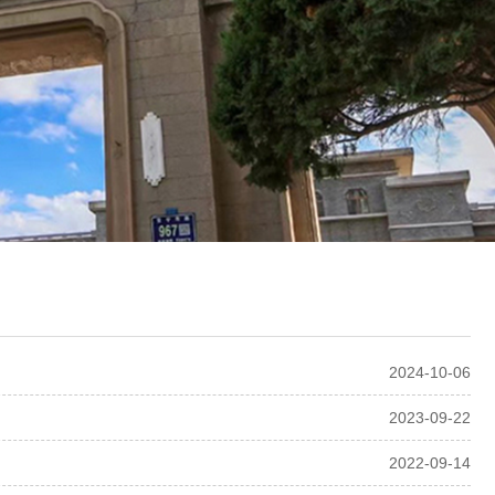
2024-10-06
2023-09-22
2022-09-14