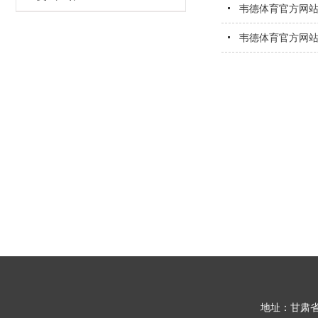
韦德体育官方网站
韦德体育官方网站
地址：甘肃省