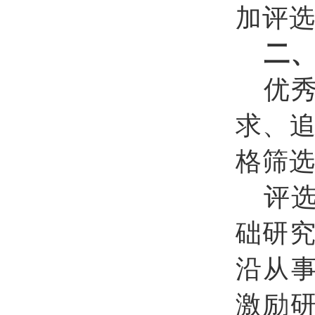
加评
二
优
求、追
格筛选
评选
础研究
沿从事
激励