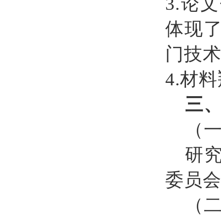
3.论
体现
门技
4.材
三
（
研
委员
（