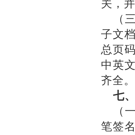
关，
（
子文
总页
中英
齐全
七
（
笔签