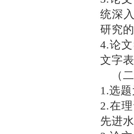
统深
研究
4.论
文字
（二
1.选
2.在
先进水